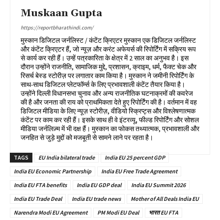
Muskaan Gupta
https://reportbharathindi.com/
मुस्कान डिजिटल जर्नलिस्ट / कंटेंट क्रिएटर मुस्कान एक डिजिटल जर्नलिस्ट
और कंटेंट क्रिएटर हैं, जो न्यूज़ और करंट अफेयर्स की रिपोर्टिंग में सक्रिय रूप
से कार्य कर रही हैं। उन्हें पत्रकारिता के क्षेत्र में 2 साल का अनुभव है। इस
दौरान उन्होंने राजनीति, सामाजिक मुद्दे, प्रशासन, क्राइम, धर्म, फैक्ट चेक और
रिसर्च बेस्ड स्टोरीज़ पर लगातार काम किया है। मुस्कान ने जमीनी रिपोर्टिंग के
साथ-साथ डिजिटल प्लेटफॉर्म्स के लिए प्रभावशाली कंटेंट तैयार किया है।
उन्होंने दिल्ली विधानसभा चुनाव और अन्य राजनीतिक घटनाक्रमों की कवरेज
की है और जनता की राय को प्राथमिकता देते हुए रिपोर्टिंग की है। वर्तमान में वह
डिजिटल मीडिया के लिए न्यूज़ स्टोरीज़, वीडियो स्क्रिप्ट्स और विश्लेषणात्मक
कंटेंट पर काम कर रही हैं। इसके साथ ही वे इंटरव्यू, फील्ड रिपोर्टिंग और सोशल
मीडिया जर्नलिज़्म में भी दक्ष हैं। मुस्कान का फोकस तथ्यात्मक, प्रभावशाली और
जनहित से जुड़े मुद्दों को मजबूती से सामने लाने पर रहता है।
TAGS
EU India bilateral trade
India EU 25 percent GDP
India EU Economic Partnership
India EU Free Trade Agreement
India EU FTA benefits
India EU GDP deal
India EU Summit 2026
India EU Trade Deal
India EU trade news
Mother of All Deals India EU
Narendra Modi EU Agreement
PM Modi EU Deal
भारत EU FTA