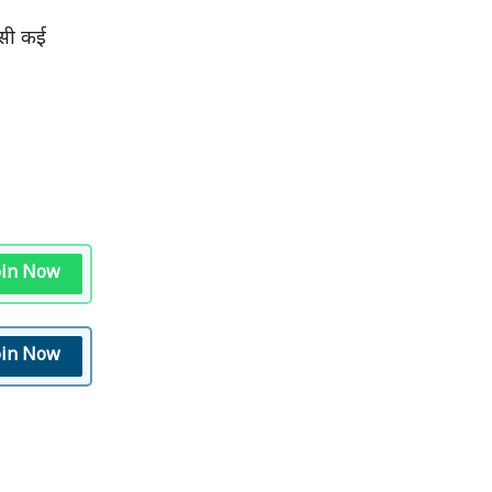
जैसी कई
oin Now
oin Now