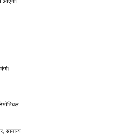
पता आएगी।
ेंगे।
रिमोनियल
र, सामान्य