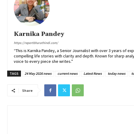
Karnika Pandey
https://reportbharathindi.com/
“This is Karnika Pandey, a Senior Journalist with over 3 years of ex
compelling life stories with clarity and depth. Known for sharp analy
voice to every piece she writes.”
TAGS
24 May 2026 news
current news
Latest News
today news
t
Share