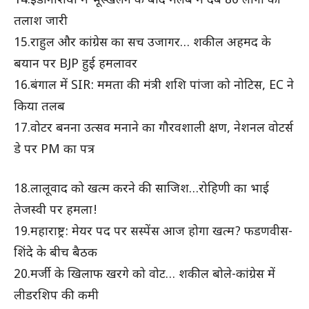
14.इंडोनेशिया में भूस्खलन के बाद मलबे में दबे 80 लोगों की
तलाश जारी
15.राहुल और कांग्रेस का सच उजागर… शकील अहमद के
बयान पर BJP हुई हमलावर
16.बंगाल में SIR: ममता की मंत्री शशि पांजा को नोटिस, EC ने
किया तलब
17.वोटर बनना उत्सव मनाने का गौरवशाली क्षण, नेशनल वोटर्स
डे पर PM का पत्र
18.लालूवाद को खत्म करने की साजिश…रोहिणी का भाई
तेजस्वी पर हमला!
19.महाराष्ट्र: मेयर पद पर सस्पेंस आज होगा खत्म? फडणवीस-
शिंदे के बीच बैठक
20.मर्जी के खिलाफ खरगे को वोट… शकील बोले-कांग्रेस में
लीडरशिप की कमी