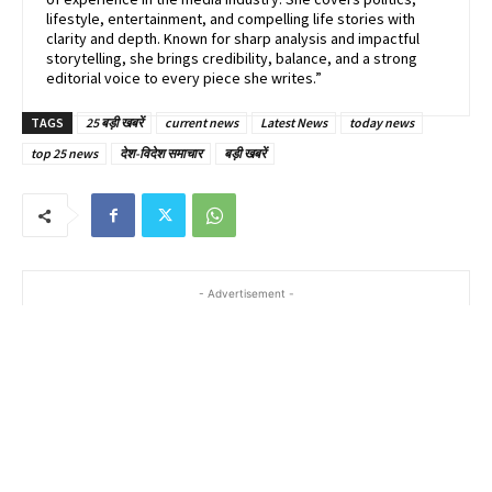
lifestyle, entertainment, and compelling life stories with
clarity and depth. Known for sharp analysis and impactful
storytelling, she brings credibility, balance, and a strong
editorial voice to every piece she writes.”
TAGS
25 बड़ी खबरें
current news
Latest News
today news
top 25 news
देश-विदेश समाचार
बड़ी खबरें
- Advertisement -