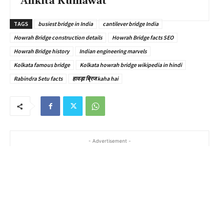
Ankita Kumawat
TAGS
busiest bridge in India
cantilever bridge India
Howrah Bridge construction details
Howrah Bridge facts SEO
Howrah Bridge history
Indian engineering marvels
Kolkata famous bridge
Kolkata howrah bridge wikipedia in hindi
Rabindra Setu facts
हावड़ा ब्रिज kaha hai
- Advertisement -