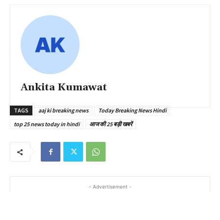
Ankita Kumawat
TAGS
aaj ki breaking news
Today Breaking News Hindi
top 25 news today in hindi
आज की 25 बड़ी खबरें
- Advertisement -