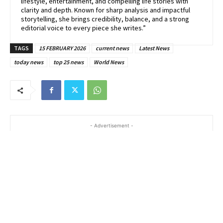
lifestyle, entertainment, and compelling life stories with
clarity and depth. Known for sharp analysis and impactful
storytelling, she brings credibility, balance, and a strong
editorial voice to every piece she writes.”
TAGS
15 FEBRUARY 2026
current news
Latest News
today news
top 25 news
World News
- Advertisement -