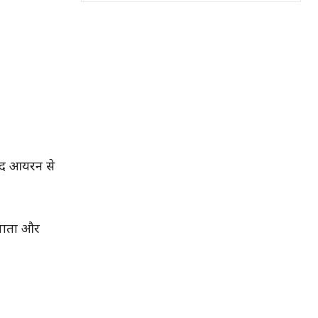
जूद आयरन से
 पाता और