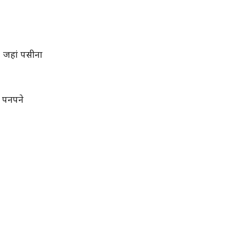
े, जहां पसीना
े पनपने