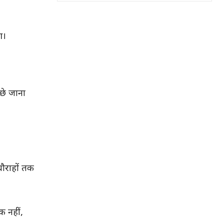
आ।
छे जाना
चौराहों तक
क नहीं,