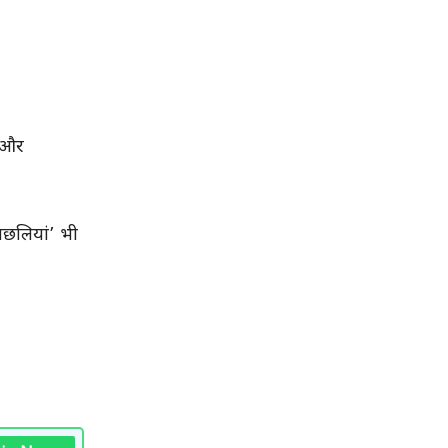
ल और
मछलियां’ भी