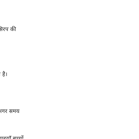
 सिरप की
 है।
ि अगर समय
इयाँ बच्चों