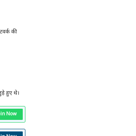
टवर्क की
े हुए थे।
oin Now