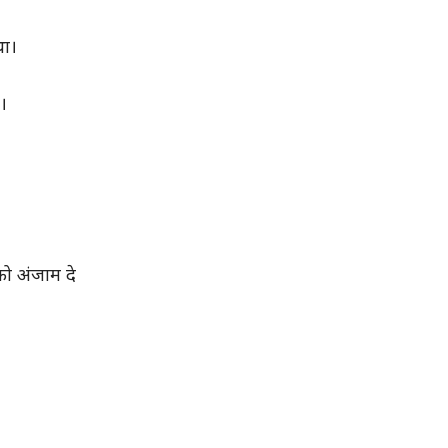
था।
।
को अंजाम दे