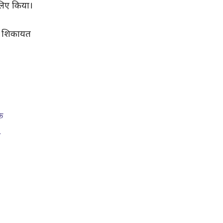
 लिए किया।
और शिकायत
े
ो