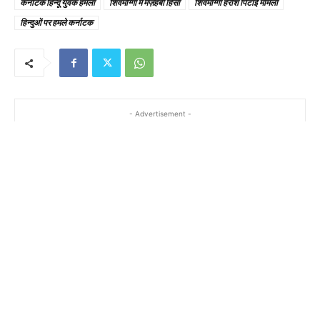
कर्नाटक हिन्दू युवक हमला
शिवमोग्गा में मज़हबी हिंसा
शिवमोग्गा हरीश पिटाई मामला
हिन्दुओं पर हमले कर्नाटक
- Advertisement -