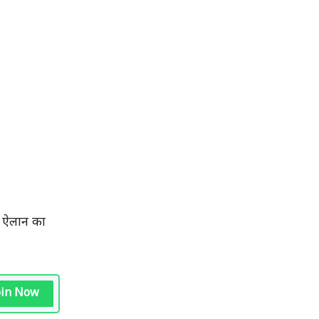
क ऐलान का
oin Now