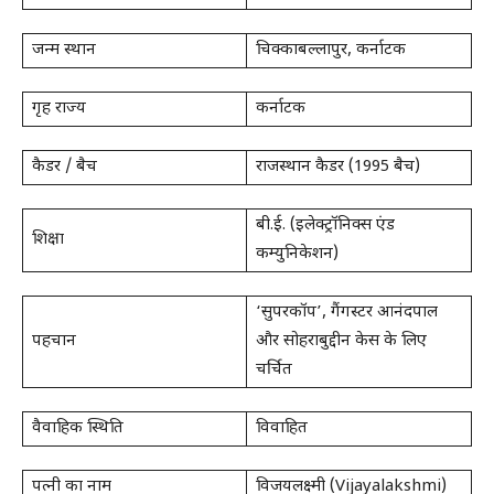
जन्म स्थान
चिक्काबल्लापुर, कर्नाटक
गृह राज्य
कर्नाटक
कैडर / बैच
राजस्थान कैडर (1995 बैच)
बी.ई. (इलेक्ट्रॉनिक्स एंड
शिक्षा
कम्युनिकेशन)
‘सुपरकॉप’, गैंगस्टर आनंदपाल
पहचान
और सोहराबुद्दीन केस के लिए
चर्चित
वैवाहिक स्थिति
विवाहित
पत्नी का नाम
विजयलक्ष्मी (Vijayalakshmi)