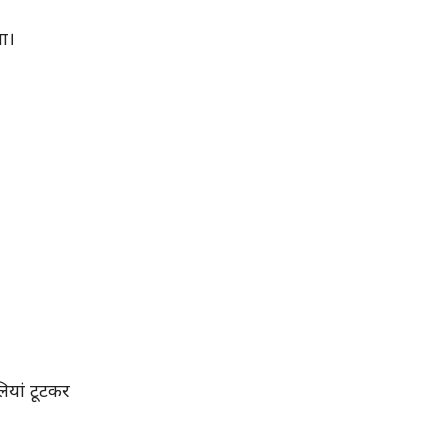
या।
लियां टूटकर