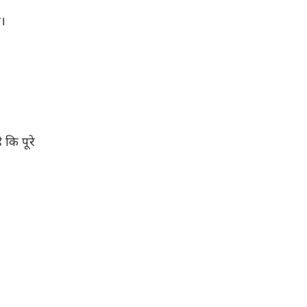
ै।
कि पूरे