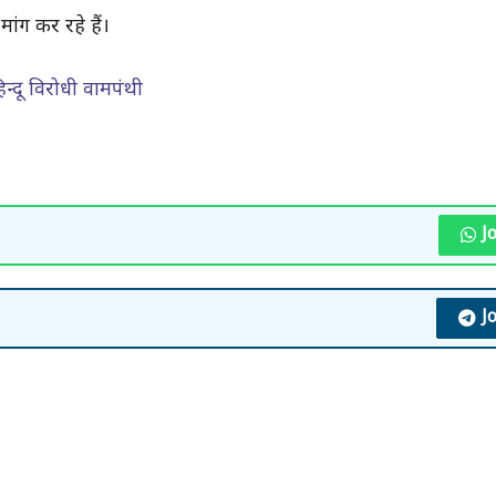
ंग कर रहे हैं।
िन्दू विरोधी वामपंथी
J
J