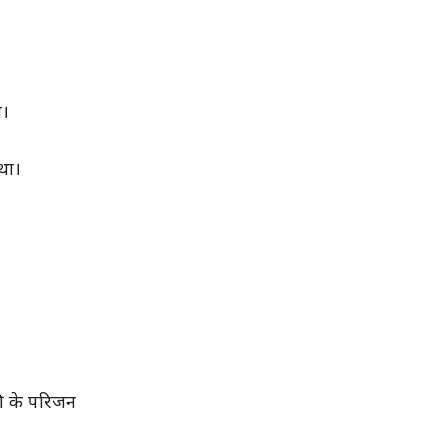
ी।
 था।
की के परिजन