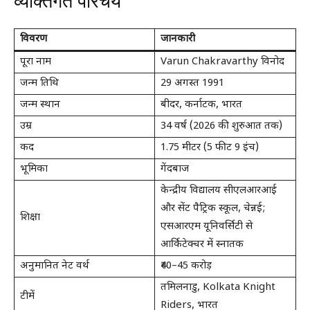
व्यक्तिगत परिचय
विवरण
जानकारी
पूरा नाम
Varun Chakravarthy विनोद
जन्म तिथि
29 अगस्त 1991
जन्म स्थान
बीदर, कर्नाटक, भारत
उम्र
34 वर्ष (2026 की शुरुआत तक)
कद
1.75 मीटर (5 फीट 9 इंच)
भूमिका
गेंदबाज
केन्द्रीय विद्यालय सीएलआरआई
और सेंट पैट्रिक स्कूल, चेन्नई;
शिक्षा
एसआरएम यूनिवर्सिटी से
आर्किटेक्चर में स्नातक
अनुमानित नेट वर्थ
₹40–45 करोड़
तमिलनाडु, Kolkata Knight
टीमें
Riders, भारत