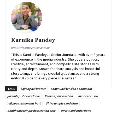
Karnika Pandey
https://reportbharathindi.com/
“This is Karnika Pandey, a Senior Journalist with over 3 years
of experience in the media industry. She covers politics,
lifestyle, entertainment, and compelling life stories with
clarity and depth. Known for sharp analysis and impactful
storytelling, she brings credibility, balance, and a strong
editorial voice to every piece she writes.”
TAGS
bajrang dal protest
communal tension Sonbhadra
juvenile justice act India
Karama police action
minor accused
religious sentiments hurt
Shiva temple vandalism
Sonbhadra temple desecration case
UP law and order news