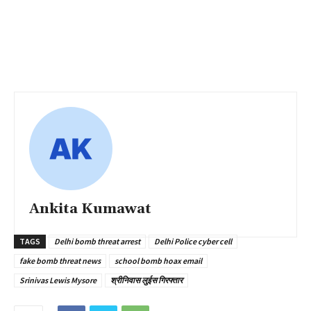
Ankita Kumawat
TAGS
Delhi bomb threat arrest
Delhi Police cyber cell
fake bomb threat news
school bomb hoax email
Srinivas Lewis Mysore
श्रीनिवास लुईस गिरफ्तार