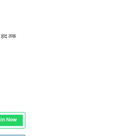
स हद तक
oin Now