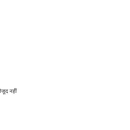
ौजूद नहीं