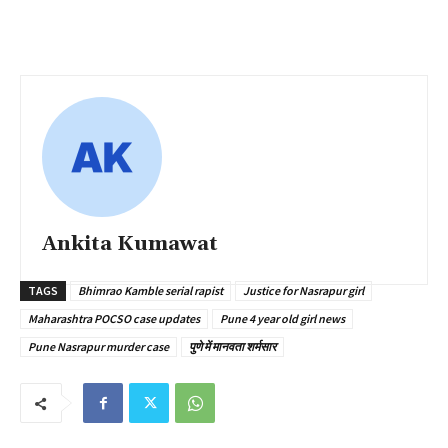
Ankita Kumawat
TAGS
Bhimrao Kamble serial rapist
Justice for Nasrapur girl
Maharashtra POCSO case updates
Pune 4 year old girl news
Pune Nasrapur murder case
पुणे में मानवता शर्मसार