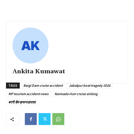
Ankita Kumawat
TAGS
Bargi Dam cruise accident
Jabalpur boat tragedy 2026
MP tourism accident news
Narmada river cruise sinking
बरगी डैम क्रूज हादसा