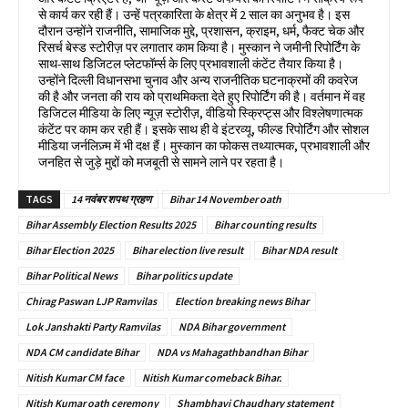
से कार्य कर रही हैं। उन्हें पत्रकारिता के क्षेत्र में 2 साल का अनुभव है। इस
दौरान उन्होंने राजनीति, सामाजिक मुद्दे, प्रशासन, क्राइम, धर्म, फैक्ट चेक और
रिसर्च बेस्ड स्टोरीज़ पर लगातार काम किया है। मुस्कान ने जमीनी रिपोर्टिंग के
साथ-साथ डिजिटल प्लेटफॉर्म्स के लिए प्रभावशाली कंटेंट तैयार किया है।
उन्होंने दिल्ली विधानसभा चुनाव और अन्य राजनीतिक घटनाक्रमों की कवरेज
की है और जनता की राय को प्राथमिकता देते हुए रिपोर्टिंग की है। वर्तमान में वह
डिजिटल मीडिया के लिए न्यूज़ स्टोरीज़, वीडियो स्क्रिप्ट्स और विश्लेषणात्मक
कंटेंट पर काम कर रही हैं। इसके साथ ही वे इंटरव्यू, फील्ड रिपोर्टिंग और सोशल
मीडिया जर्नलिज़्म में भी दक्ष हैं। मुस्कान का फोकस तथ्यात्मक, प्रभावशाली और
जनहित से जुड़े मुद्दों को मजबूती से सामने लाने पर रहता है।
TAGS
14 नवंबर शपथ ग्रहण
Bihar 14 November oath
Bihar Assembly Election Results 2025
Bihar counting results
Bihar Election 2025
Bihar election live result
Bihar NDA result
Bihar Political News
Bihar politics update
Chirag Paswan LJP Ramvilas
Election breaking news Bihar
Lok Janshakti Party Ramvilas
NDA Bihar government
NDA CM candidate Bihar
NDA vs Mahagathbandhan Bihar
Nitish Kumar CM face
Nitish Kumar comeback Bihar.
Nitish Kumar oath ceremony
Shambhavi Chaudhary statement