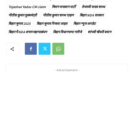
Tejashwi Yadav CM claim
चिराग पासवान पार्टी
तेजस्वी यादव शपथ
नीतीश कुमार मुख्यमंत्री
नीतीश कुमार शपथ ग्रहण
बिहार NDA सरकार
बिहार चुनाव 2025
बिहार चुनाव रिजल्ट लाइव
बिहार न्यूज अपडेट
बिहार में NDA बनाम महागठबंधन
बिहार विधानसभा नतीजे
शांभवी चौधरी बयान
- Advertisement -