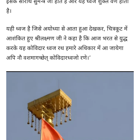
इसके सारथि सुमन्त्र जी होते हैं और यह ध्वज शुक्ल वर्ण होता
है।
यही ध्वज है जिसे अयोध्या से आता हुआ देखकर, चित्रकूट में
आशंकित हुए श्रीलक्ष्मण जी ने कहा है कि आज भरत से युद्ध
करके यह कोविदार ध्वज रथ हमारे अधिकार में आ जायेगा
अपि नौ वशमागच्छेत् कोविदारध्वजो रणे।’