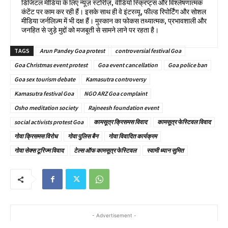
डिजिटल मीडिया के लिए न्यूज़ स्टोरीज़, वीडियो स्क्रिप्ट्स और विश्लेषणात्मक
कंटेंट पर काम कर रही हैं। इसके साथ ही वे इंटरव्यू, फील्ड रिपोर्टिंग और सोशल
मीडिया जर्नलिज़्म में भी दक्ष हैं। मुस्कान का फोकस तथ्यात्मक, प्रभावशाली और
जनहित से जुड़े मुद्दों को मजबूती से सामने लाने पर रहता है।
TAGS
Arun Pandey Goa protest
controversial festival Goa
Goa Christmas event protest
Goa event cancellation
Goa police ban
Goa sex tourism debate
Kamasutra controversy
Kamasutra festival Goa
NGO ARZ Goa complaint
Osho meditation society
Rajneesh foundation event
social activists protest Goa
कामसूत्र क्रिसमस विवाद
कामसूत्र फेस्टिवल विवाद
गोवा क्रिसमस विरोध
गोवा पुलिस बैन
गोवा विवादित कार्यक्रम
गोवा सेक्स टूरिज्म विवाद
टेल्स ऑफ कामसूत्र फेस्टिवल
स्वामी ध्यान सुमित
- Advertisement -