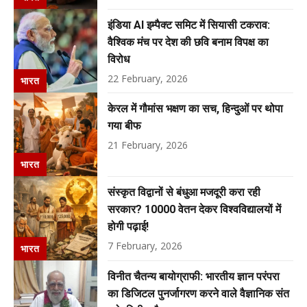
इंडिया AI इम्पैक्ट समिट में सियासी टकराव:
वैश्विक मंच पर देश की छवि बनाम विपक्ष का
विरोध
22 February, 2026
भारत
केरल में गौमांस भक्षण का सच, हिन्दुओं पर थोपा
गया बीफ
21 February, 2026
भारत
संस्कृत विद्वानों से बंधुआ मजदूरी करा रही
सरकार? 10000 वेतन देकर विश्वविद्यालयों में
होगी पढ़ाई!
7 February, 2026
भारत
विनीत चैतन्य बायोग्राफी: भारतीय ज्ञान परंपरा
का डिजिटल पुनर्जागरण करने वाले वैज्ञानिक संत