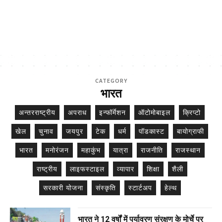
CATEGORY
भारत
अन्तरराष्ट्रीय
अपराध
इन्फॉर्मेशन
ऑटोमोबाइल
क्रिप्टो
खेल
चुनाव
जयपुर
टेक
धर्म
पॉडकास्ट
बायोग्राफी
भारत
मनोरंजन
महाकुंभ
यात्रा
राजनीति
राजस्थान
राष्ट्रीय
लाइफस्टाइल
व्यापार
शिक्षा
शैली
सरकारी योजना
संस्कृति
स्टार्टअप
हेल्थ
भारत ने 12 वर्षों में पर्यावरण संरक्षण के मोर्चे पर