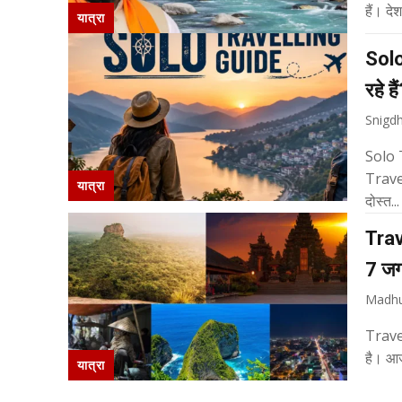
यात्रा
Solo
रहे ह
Snigd
Solo T
Traveli
यात्रा
दोस्त...
Trave
7 जगह
Madhu
Travel
है। आज 
यात्रा