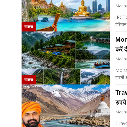
Madhu
IRCTC 
इंडियन 
यात्रा
Mons
करें 
Madhu
Monsoo
झरनों 
यात्रा
Trav
रुपये
Madhu
Travel