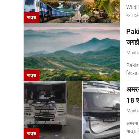
Wildli
बना रहे
यात्रा
Paki
जगहों
Madhu
Pakis
हिस्सा
यात्रा
अमरन
18 श्
Madhu
अमरनाथ
यात्रा