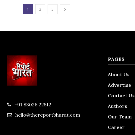
1
2
3
PAGES
About Us
Advertise
Contact Us
+91 83026 22512
Authors
hello@thereportbharat.com
Our Team
Career