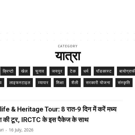
CATEGORY
यात्रा
क्रिप्टो
खेल
चुनाव
जयपुर
टेक
धर्म
पॉडकास्ट
बायोग्राफ
ीय
लाइफस्टाइल
व्यापार
शिक्षा
शैली
सरकारी योजना
संस्कृति
life & Heritage Tour: 8 रात-9 दिन में करें मध्य
ेश की टूर, IRCTC के इस पैकेज के साथ
ri
-
16 July, 2026