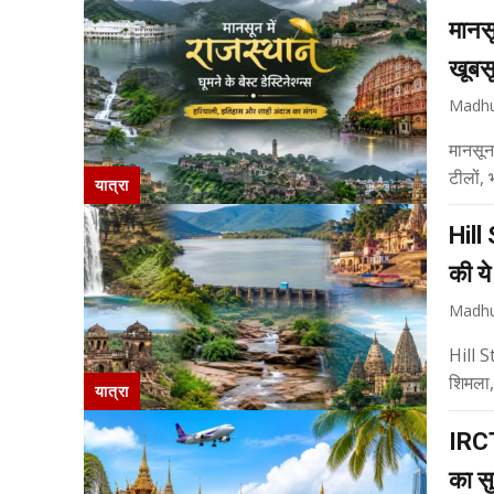
मानसू
खूबस
Madhu
मानसून 
टीलों, 
यात्रा
Hill 
की य
Madhu
Hill S
यात्रा
IRCT
का सु