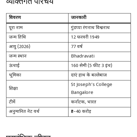
व्यक्तिगत परिचय
विवरण
जानकारी
पूरा नाम
गुंडप्पा रंगनाथ विश्वनाथ
जन्म तिथि
12 फरवरी 1949
आयु (2026)
77 वर्ष
जन्म स्थान
Bhadravati
ऊंचाई
160 सेमी (5 फीट 3 इंच)
भूमिका
दाएं हाथ के बल्लेबाज
St Joseph’s College
शिक्षा
Bangalore
टीमें
कर्नाटक, भारत
अनुमानित नेट वर्थ
₹8–40 करोड़