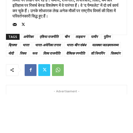
इतिहास पर रिसर्च बेस्ड विश्लेषण में वे पारंगत हैं। वे 'द पैम्फलेट' में दो वर्ष कार्य
कर चुके हैं। उनके शोधपरक लेख अनेक मौकों पर राष्ट्रीय विमर्श की दिशा में
परिवर्तनकारी सिद्ध हुए हैं।
TAGS
अमेरिका
एशिया राजनीति
चीन
ताइवान
पामीर
पुतिन
ब्रिक्स
भारत
भारत-अमेरिका तनाव
भारत-चीन संबंध
मलक्का जलडमरूमध्य
मोदी
रिक्स
रूस
विश्व राजनीति
वैश्विक रणनीति
शी जिनपिंग
सिक्यांग
- Advertisement -