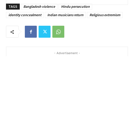
TAGS
Bangladesh violence
Hindu persecution
identity concealment
Indian musicians return
Religious extremism
- Advertisement -