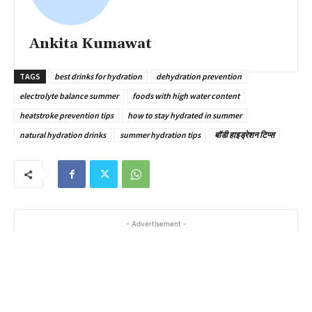
Ankita Kumawat
TAGS
best drinks for hydration
dehydration prevention
electrolyte balance summer
foods with high water content
heatstroke prevention tips
how to stay hydrated in summer
natural hydration drinks
summer hydration tips
बॉडी हाइड्रेशन टिप्स
- Advertisement -