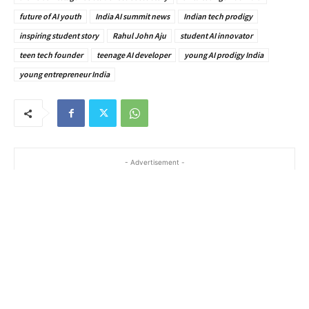
future of AI youth
India AI summit news
Indian tech prodigy
inspiring student story
Rahul John Aju
student AI innovator
teen tech founder
teenage AI developer
young AI prodigy India
young entrepreneur India
- Advertisement -