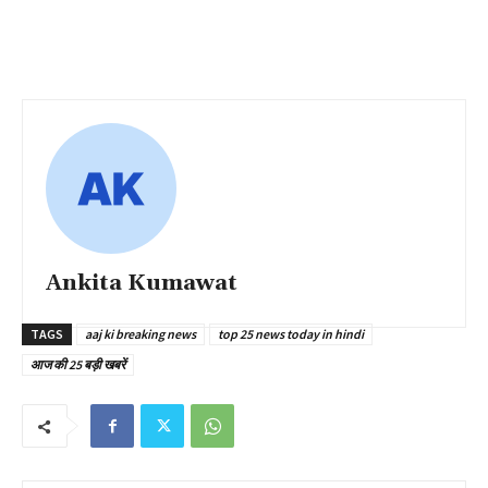
Ankita Kumawat
TAGS
aaj ki breaking news
top 25 news today in hindi
आज की 25 बड़ी खबरें