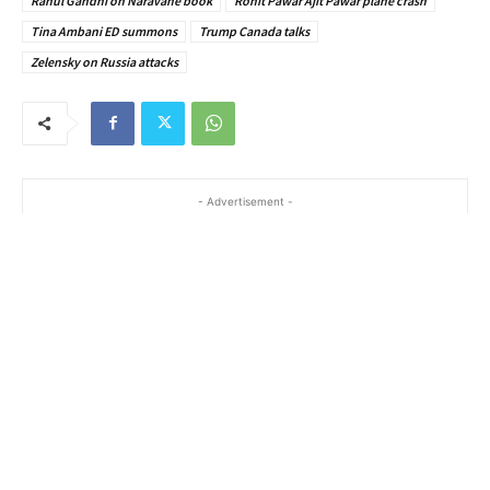
Rahul Gandhi on Naravane book
Rohit Pawar Ajit Pawar plane crash
Tina Ambani ED summons
Trump Canada talks
Zelensky on Russia attacks
- Advertisement -