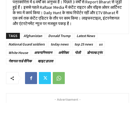
पत्रकारिता में 6 वर्षों का अनुभव है। पिछले 3 वर्षों से Report Bharat से जुड़ी
हुई हैं। इससे पहले Raftaar Media में कंटेंट राइटर और वॉइस ओवर आर्टिस्ट
के रूप में कार्य किया। Daily Hunt के साथ रिपोर्टर रहीं और ETV Bharat में
एक वर्ष तक कंटेंट एडिटर के तौर पर काम किया। लाइफस्टाइल, इंटरनेशनल
और एंटरटेनमेंट न्यूज पर मजबूत पकड़ है।
TAGS
Afghanistan
Donald Trump
Latest News
National Guard soldiers
today news
top 25 news
us
White House
अफगानिस्तान
अमेरिका
गोली
डोनाल्ड ट्रंप
नेशनल गार्ड सैनिक
व्हाइट हाउस
- Advertisement -