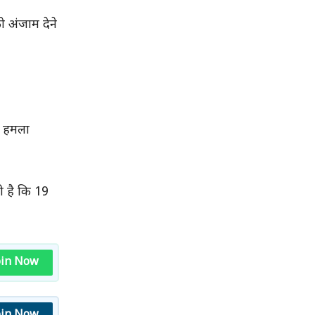
ो अंजाम देने
़ा हमला
ी है कि 19
oin Now