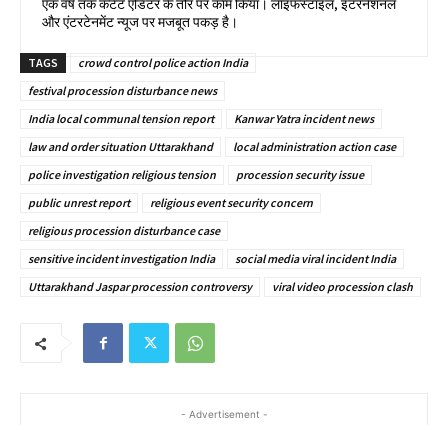
एक वर्ष तक कंटेंट एडिटर के तौर पर काम किया। लाइफस्टाइल, इंटरनेशनल
और एंटरटेनमेंट न्यूज पर मजबूत पकड़ है।
TAGS
crowd control police action India
festival procession disturbance news
India local communal tension report
Kanwar Yatra incident news
law and order situation Uttarakhand
local administration action case
police investigation religious tension
procession security issue
public unrest report
religious event security concern
religious procession disturbance case
sensitive incident investigation India
social media viral incident India
Uttarakhand Jaspar procession controversy
viral video procession clash
- Advertisement -