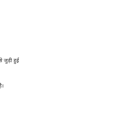
 जुड़ी हुई
ै।