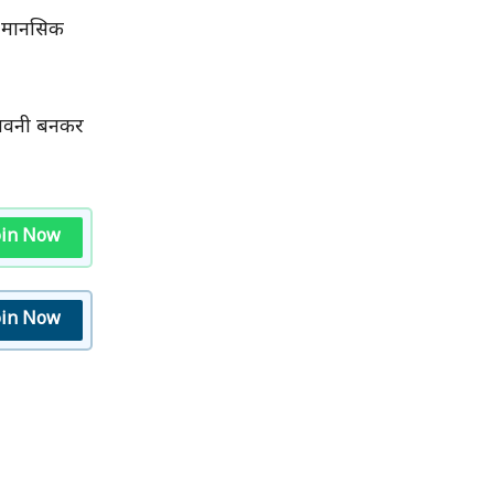
ि मानसिक
ेतावनी बनकर
oin Now
oin Now