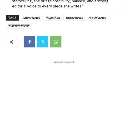
storytelling, she brings credibility, balance, and a strong
editorial voice to every piece she writes.”
TAGS
Latest News
Rajasthan
today news
top 25 news
राजस्थान समाचार
- Advertisement -