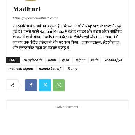
Madhuri
https://reportbharathindi.com/
पत्रकारिता में 6 वर्षों का अनुभव है। पिछले 3 वर्षों से Report Bharat से जुड़ी
हुई हैं। इससे पहले Raftaar Media में कंटेंट राइटर और वॉइस ओवर आर्टिस्ट
के रूप में कार्य किया। Daily Hunt के साथ रिपोर्टर रहीं और ETV Bharat में
एक वर्ष तक कंटेंट एडिटर के तौर पर काम किया। लाइफस्टाइल, इंटरनेशनल
और एंटरटेनमेंट न्यूज पर मजबूत पकड़ है।
TAGS
Bangladesh
Delhi
gaza
Jaipur
kerla
khalida jiya
mahrastrakgmu
mamta banarji
Trump
- Advertisement -