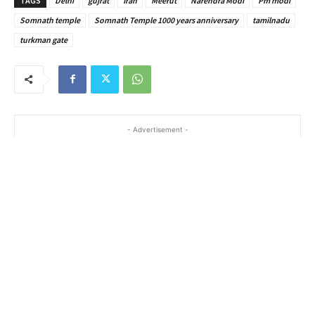
TAGS
Delhi
gujrat
Iran
Meerut
Narendra Modi
Pm modi
Somnath temple
Somnath Temple 1000 years anniversary
tamilnadu
turkman gate
- Advertisement -