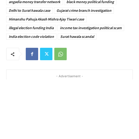
angadia money transfer network
black money political funding
Delhi to Surat hawala case
Gujarat crime branch investigation
Himanshu Pahuja Akash Mishra Ajay Tiwari case
illegal election funding India
income tax investigation political scam
India election code violation
Surat hawala scandal
- Advertisement -