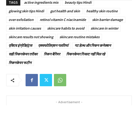
TAGS
active ingredients mix
beauty tips Hindi
glowing skin tips Hindi
gut health and skin
healthy skin routine
over exfoliation
retinol vitamin C niacinamide
skin barrier damage
skin irritation causes
skincare habits to avoid
skincare in winter
skincare results not showing
skincare routine mistakes
एक्टिव इंग्रेडिएंट्स
एक्सफोलिएशन गलतियां
गट हेल्थ और स्किन कनेक्शन
सही स्किनकेयर तरीका
स्किन बैरियर
स्किनकेयर रिजल्ट नहीं मिल रहे
स्किनकेयर रूटीन
- Advertisement -