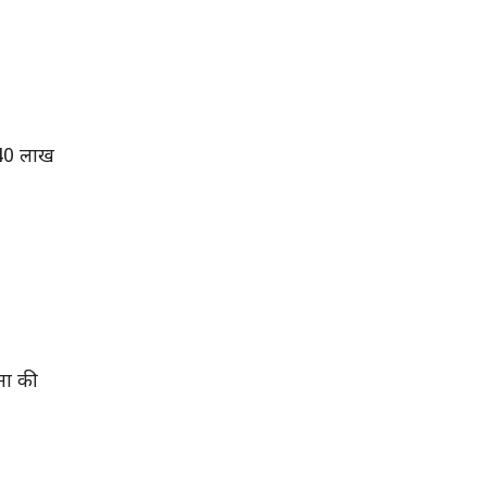
 40 लाख
ना की