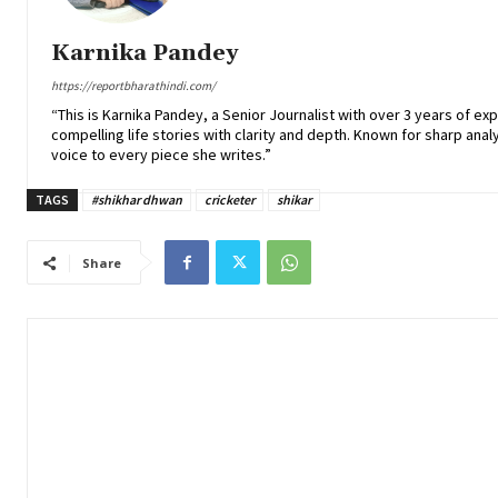
Karnika Pandey
https://reportbharathindi.com/
“This is Karnika Pandey, a Senior Journalist with over 3 years of ex
compelling life stories with clarity and depth. Known for sharp analy
voice to every piece she writes.”
TAGS
#shikhar dhwan
cricketer
shikar
Share