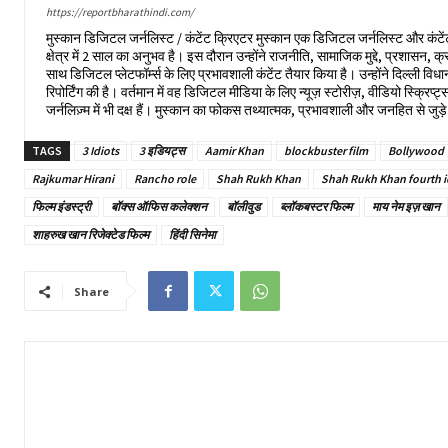
https://reportbharathindi.com/
मुस्कान डिजिटल जर्नलिस्ट / कंटेंट क्रिएटर मुस्कान एक डिजिटल जर्नलिस्ट और कंटेंट क्रि
क्षेत्र में 2 साल का अनुभव है। इस दौरान उन्होंने राजनीति, सामाजिक मुद्दे, प्रशासन, क
साथ डिजिटल प्लेटफॉर्म्स के लिए प्रभावशाली कंटेंट तैयार किया है। उन्होंने दिल्ली
रिपोर्टिंग की है। वर्तमान में वह डिजिटल मीडिया के लिए न्यूज़ स्टोरीज़, वीडियो स्क्रि
जर्नलिज़्म में भी दक्ष हैं। मुस्कान का फोकस तथ्यात्मक, प्रभावशाली और जनहित से जुड़े 
TAGS
3 Idiots
3 इडियट्स
Aamir Khan
blockbuster film
Bollywood
Rajkumar Hirani
Rancho role
Shah Rukh Khan
Shah Rukh Khan fourth i
फिल्म इंडस्ट्री
बॉक्स ऑफिस कलेक्शन
बॉलीवुड
ब्लॉकबस्टर फिल्म
माय नेम इज़ खान
शाहरुख खान रिजेक्टेड फिल्म
हिंदी सिनेमा
Share