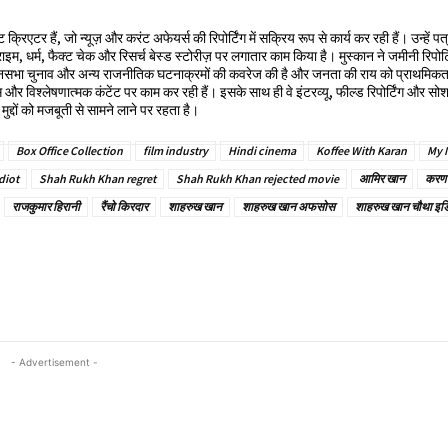
एटर हैं, जो न्यूज़ और करंट अफेयर्स की रिपोर्टिंग में सक्रिय रूप से कार्य कर रही हैं। उन्हें पत
्राइम, धर्म, फैक्ट चेक और रिसर्च बेस्ड स्टोरीज़ पर लगातार काम किया है। मुस्कान ने जमीनी रिपोर्ट
 विधानसभा चुनाव और अन्य राजनीतिक घटनाक्रमों की कवरेज की है और जनता की राय को प्राथमिकता 
प्ट्स और विश्लेषणात्मक कंटेंट पर काम कर रही हैं। इसके साथ ही वे इंटरव्यू, फील्ड रिपोर्टिंग और स
मुद्दों को मजबूती से सामने लाने पर रहता है।
Box Office Collection
film industry
Hindi cinema
Koffee With Karan
My 
diot
Shah Rukh Khan regret
Shah Rukh Khan rejected movie
आमिर खान
करण 
राजकुमार हिरानी
रैंचो किरदार
शाहरुख खान
शाहरुख खान अफसोस
शाहरुख खान चौथा इ
- Advertisement -