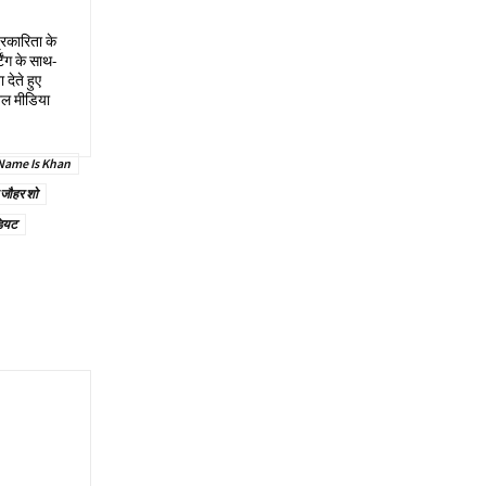
्रकारिता के
िंग के साथ-
देते हुए
ोशल मीडिया
Name Is Khan
जौहर शो
डियट