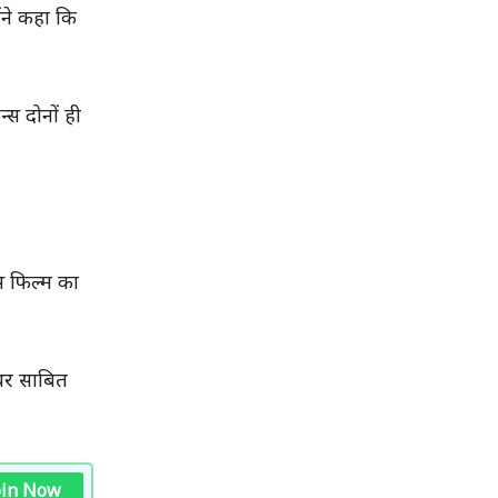
ंने कहा कि
स दोनों ही
इस फिल्म का
्थर साबित
oin Now