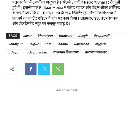
पत्रकारिता में 6 वर्षों का अनुभव है। पिछले 3 वर्षों से Report Bharat से जुड़ी
हुई हैं। इससे पहले Raftaar Media में कंटेंट राइटर और वॉइस ओवर आर्टिस्ट
के रूप में कार्य किया। Daily Hunt के साथ रिपोर्टर रहीं और ETV Bharat में
एक वर्ष तक कंटेंट एडिटर के तौर पर काम किया। लाइफस्टाइल, इंटरनेशनल
और एंटरटेनमेंट न्यूज पर मजबूत पकड़ है।
TAGS
alwar
bharatpur
bhilwara
deegh
deepawali
Jahazpur
Jaipur
Kota
laadnu
Rajasthan
rajgarh
udaipur
udaipurwaati
राजस्थान विधानसभा
राजस्थान समाचार
- Advertisement -