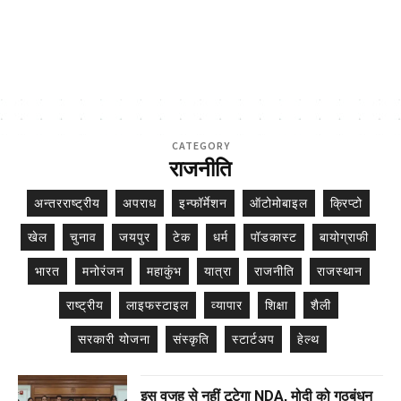
CATEGORY
राजनीति
अन्तरराष्ट्रीय
अपराध
इन्फॉर्मेशन
ऑटोमोबाइल
क्रिप्टो
खेल
चुनाव
जयपुर
टेक
धर्म
पॉडकास्ट
बायोग्राफी
भारत
मनोरंजन
महाकुंभ
यात्रा
राजनीति
राजस्थान
राष्ट्रीय
लाइफस्टाइल
व्यापार
शिक्षा
शैली
सरकारी योजना
संस्कृति
स्टार्टअप
हेल्थ
इस वजह से नहीं टूटेगा NDA, मोदी को गठबंधन