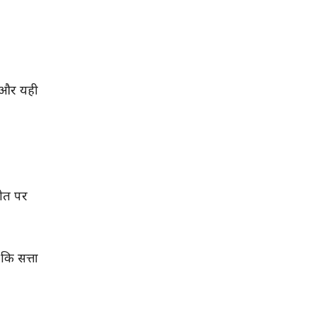
ा और यही
गीत पर
कि सत्ता