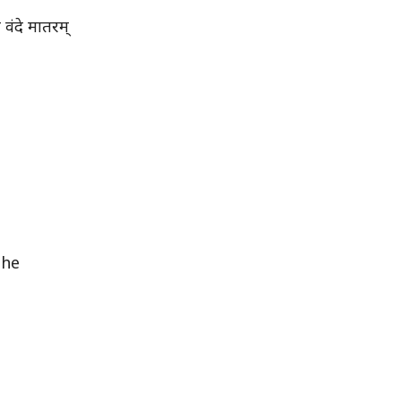
 वंदे मातरम्
 The